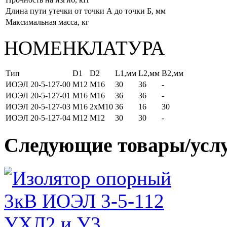
Длина пути утечки от точки А до точки Б, мм
Максимальная масса, кг
НОМЕНКЛАТУРА
Тип
D1
D2
L1,мм
L2,мм
B2,мм
ИОЭЛ 20-5-127-00
М12
М16
30
36
-
ИОЭЛ 20-5-127-01
М16
М16
36
36
-
ИОЭЛ 20-5-127-03
М16
2хМ10
36
16
30
ИОЭЛ 20-5-127-04
М12
М12
30
30
-
Следующие товары/усл