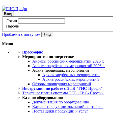
Вход
Логин
Пароль
Проблемы с доступом
Меню
Пресс-офис
Мероприятия по энергетике
Анонсы российских мероприятий 2026 г.
Анонсы зарубежных мероприятий 2026 г.
Архив прошедших мероприятий
Архив зарубежных мероприятий
Архив российских мероприятий
Обзоры прошедших мероприятий
Инструкция по работе с ЭТБ "ГИС-Профи"
Тарифные планы системы ЭТБ «ГИС- Профи»
База по оборудованию
Документация по оборудованию
Каталог продукции компаний партнёров
Поставщики продукции и услуг