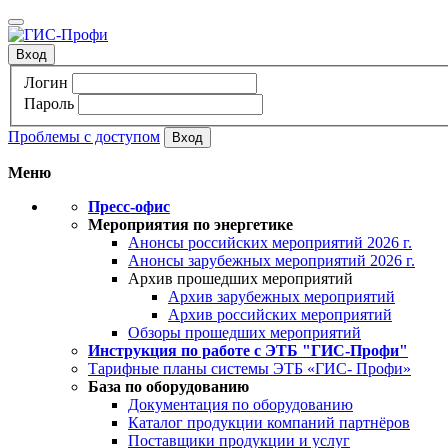
Вход
Логин
Пароль
Проблемы с доступом
Меню
Пресс-офис
Мероприятия по энергетике
Анонсы российских мероприятий 2026 г.
Анонсы зарубежных мероприятий 2026 г.
Архив прошедших мероприятий
Архив зарубежных мероприятий
Архив российских мероприятий
Обзоры прошедших мероприятий
Инструкция по работе с ЭТБ "ГИС-Профи"
Тарифные планы системы ЭТБ «ГИС- Профи»
База по оборудованию
Документация по оборудованию
Каталог продукции компаний партнёров
Поставщики продукции и услуг