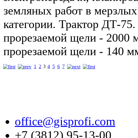
земляных работ в мерзлых
категории. Трактор ДТ-75.
прорезаемой щели - 2000
прорезаемой щели - 140 м
1
2
3
4
5
6
7
office@gisprofi.com
+7 (3812) 95-13-00