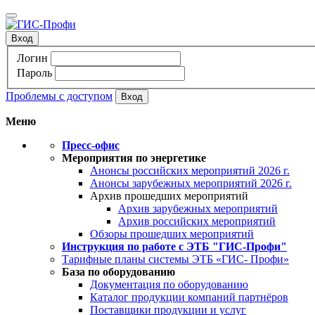
Вход
Логин
Пароль
Проблемы с доступом
Меню
Пресс-офис
Мероприятия по энергетике
Анонсы российских мероприятий 2026 г.
Анонсы зарубежных мероприятий 2026 г.
Архив прошедших мероприятий
Архив зарубежных мероприятий
Архив российских мероприятий
Обзоры прошедших мероприятий
Инструкция по работе с ЭТБ "ГИС-Профи"
Тарифные планы системы ЭТБ «ГИС- Профи»
База по оборудованию
Документация по оборудованию
Каталог продукции компаний партнёров
Поставщики продукции и услуг