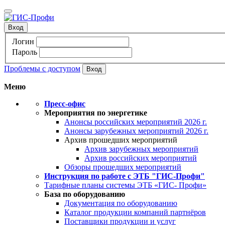
Вход
Логин
Пароль
Проблемы с доступом
Меню
Пресс-офис
Мероприятия по энергетике
Анонсы российских мероприятий 2026 г.
Анонсы зарубежных мероприятий 2026 г.
Архив прошедших мероприятий
Архив зарубежных мероприятий
Архив российских мероприятий
Обзоры прошедших мероприятий
Инструкция по работе с ЭТБ "ГИС-Профи"
Тарифные планы системы ЭТБ «ГИС- Профи»
База по оборудованию
Документация по оборудованию
Каталог продукции компаний партнёров
Поставщики продукции и услуг