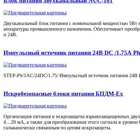
Блок питания двухканальный NUC-101
Двухканальный блок питания с номинальной мощностью 5Вт н
аппаратуры промышленного назначения. Обеспечивает преобра
и 24В.
Импульсный источник питания 24В DC /1,75А Pho
STEP-PS/1AC/24DC/1.75/ Импульсный источник питания 24В DC
Искробезопасные блоки питания БПДМ-Ех
Организация питания и искрозащиты взрывозащищенных дву
4…20 мА, а также для преобразования этого сигнала в уров
гальванически связанным по цепям искрозащиты.