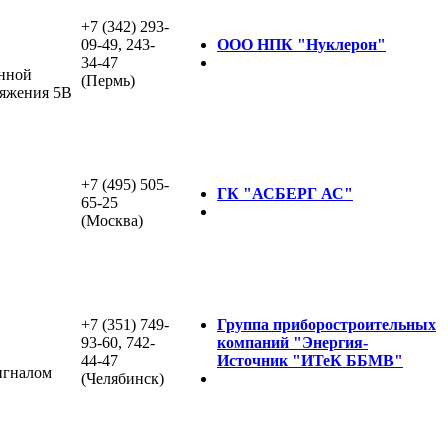
+7 (342) 293-
09-49, 243-
ООО НПК "Нуклерон"
34-47
онной
(Пермь)
ряжения 5В
+7 (495) 505-
ГК "АСБЕРГ АС"
65-25
(Москва)
+7 (351) 749-
Группа приборостроительных
93-60, 742-
компаний "Энергия-
44-47
Источник "ИТеК ББМВ"
игналом
(Челябинск)