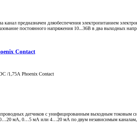
а канал предназначен дляобеспечения электропитанием электр
зование постоянного напряжения 10...36В в два выходных нап
enix Contact
 /1,75А Phoenix Contact
хпроводных датчиков с унифицированным выходным токовым с
ни 0…20 мА, 0…5 мА или 4…20 мА по двум независимым каналам,