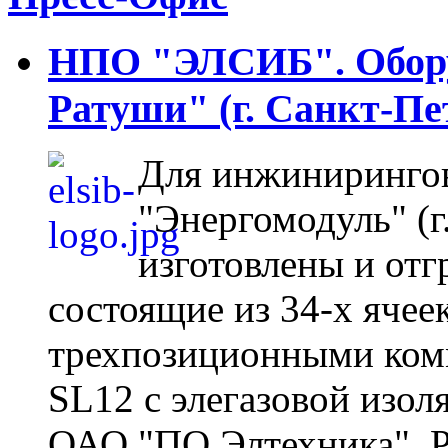
НПО "ЭЛСИБ". Обору
Ратуши" (г. Санкт-Пе
Для инжиниринго
"Энергомодуль" (г
изготовлены и отг
состоящие из 34-х ячее
трехпозиционными ком
SL12 с элегазовой изол
ОАО "ПО Элтехника". Р