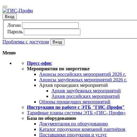
Вход
Логин
Пароль
Проблемы с доступом
Меню
Пресс-офис
Мероприятия по энергетике
Анонсы российских мероприятий 2026 г.
Анонсы зарубежных мероприятий 2026 г.
Архив прошедших мероприятий
Архив зарубежных мероприятий
Архив российских мероприятий
Обзоры прошедших мероприятий
Инструкция по работе с ЭТБ "ГИС-Профи"
Тарифные планы системы ЭТБ «ГИС- Профи»
База по оборудованию
Документация по оборудованию
Каталог продукции компаний партнёров
Поставщики продукции и услуг