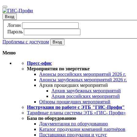
Вход
Логин
Пароль
Проблемы с доступом
Меню
Пресс-офис
Мероприятия по энергетике
Анонсы российских мероприятий 2026 г.
Анонсы зарубежных мероприятий 2026 г.
Архив прошедших мероприятий
Архив зарубежных мероприятий
Архив российских мероприятий
Обзоры прошедших мероприятий
Инструкция по работе с ЭТБ "ГИС-Профи"
Тарифные планы системы ЭТБ «ГИС- Профи»
База по оборудованию
Документация по оборудованию
Каталог продукции компаний партнёров
Поставщики продукции и услуг