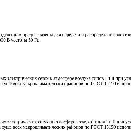
выделением предназначены для передачи и распределения электр
00 В частоты 50 Гц.
х электрических сетях в атмосфере воздуха типов I и II при ус
) на суше всех макроклиматических районов по ГОСТ 15150 испо
х электрических сетях, в атмосфере воздуха типов I и II при у
) на суше всех макроклиматических районов по ГОСТ 15150 испо