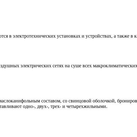
 в электротехнических установках и устройствах, а также в ка
воздушных электрических сетях на суше всех макроклиматически
маслоканифольным составом, со свинцовой оболочкой, брониро
тавливают одно-, двух-, трех- и четырехжильными.