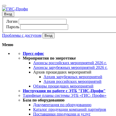
Вход
Логин
Пароль
Проблемы с доступом
Меню
Пресс-офис
Мероприятия по энергетике
Анонсы российских мероприятий 2026 г.
Анонсы зарубежных мероприятий 2026 г.
Архив прошедших мероприятий
Архив зарубежных мероприятий
Архив российских мероприятий
Обзоры прошедших мероприятий
Инструкция по работе с ЭТБ "ГИС-Профи"
Тарифные планы системы ЭТБ «ГИС- Профи»
База по оборудованию
Документация по оборудованию
Каталог продукции компаний партнёров
Поставщики продукции и услуг