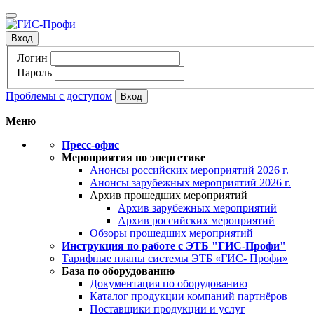
Вход
Логин
Пароль
Проблемы с доступом
Меню
Пресс-офис
Мероприятия по энергетике
Анонсы российских мероприятий 2026 г.
Анонсы зарубежных мероприятий 2026 г.
Архив прошедших мероприятий
Архив зарубежных мероприятий
Архив российских мероприятий
Обзоры прошедших мероприятий
Инструкция по работе с ЭТБ "ГИС-Профи"
Тарифные планы системы ЭТБ «ГИС- Профи»
База по оборудованию
Документация по оборудованию
Каталог продукции компаний партнёров
Поставщики продукции и услуг