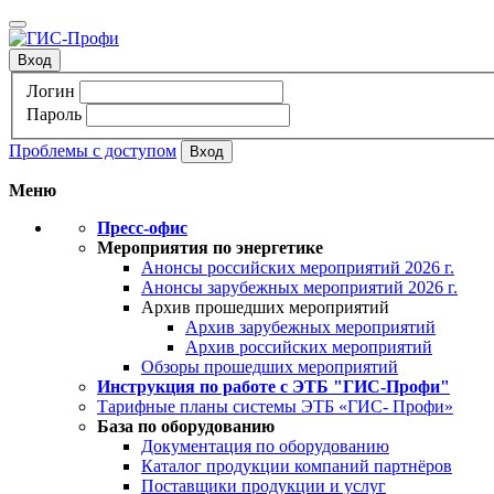
Вход
Логин
Пароль
Проблемы с доступом
Меню
Пресс-офис
Мероприятия по энергетике
Анонсы российских мероприятий 2026 г.
Анонсы зарубежных мероприятий 2026 г.
Архив прошедших мероприятий
Архив зарубежных мероприятий
Архив российских мероприятий
Обзоры прошедших мероприятий
Инструкция по работе с ЭТБ "ГИС-Профи"
Тарифные планы системы ЭТБ «ГИС- Профи»
База по оборудованию
Документация по оборудованию
Каталог продукции компаний партнёров
Поставщики продукции и услуг