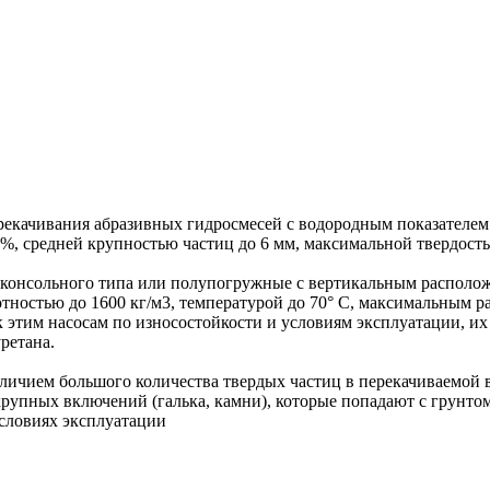
качивания абразивных гидросмесей с водородным показателем рН
%, средней крупностью частиц до 6 мм, максимальной твердост
 консольного типа или полупогружные с вертикальным располо
тностью до 1600 кг/м3, температурой до 70° С, максимальным р
 этим насосам по износостойкости и условиям эксплуатации, их 
ретана.
ичием большого количества твердых частиц в перекачиваемой в
крупных включений (галька, камни), которые попадают с грунт
словиях эксплуатации